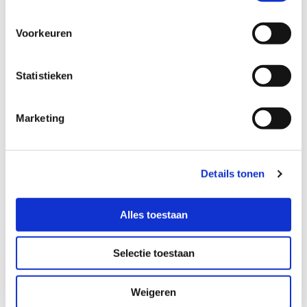
Bij Dave Constructions wordt alleen gewerkt met
goedgekeurd materieel.
Voorkeuren
Dave Constructions kan ondertussen bogen op 8 jaar
ervaring in binnen en buitenland.
Statistieken
Bij Dave Constructions zijn we pas tevreden als u dat ook
bent!
Marketing
Dave Constructions is aangesloten
bij:
Details tonen
Alles toestaan
Selectie toestaan
Weigeren