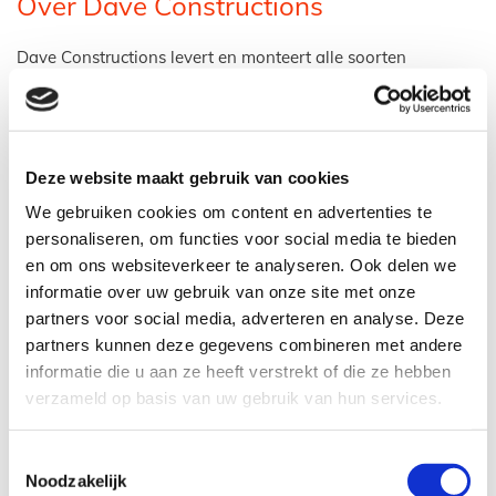
Over Dave Constructions
Dave Constructions levert en monteert alle soorten
sandwichpanelen voor allerlei toepassingen.
U kunt het zo gek niet bedenken, Dave Constructions is uw
partner voor alle sanwichpaneel toepassingen.
Dave Constructions levert en monteert niet alleen
Deze website maakt gebruik van cookies
sandwichpanelen maar ook damwandprofiel platen en/of
We gebruiken cookies om content en advertenties te
golfplaten in diverse kleuren en profileringen.
personaliseren, om functies voor social media te bieden
en om ons websiteverkeer te analyseren. Ook delen we
Buiten de sandwichpaneel toepassingen is Dave
Constructions ook inzetbaar voor het monteren van
informatie over uw gebruik van onze site met onze
bedrijfsdeuren en allerlei onderhoudsklussen van uw
partners voor social media, adverteren en analyse. Deze
sandwichpanelen denk hierbij aan vergroten/verkleinen,
partners kunnen deze gegevens combineren met andere
schade, schoonmaken, enz.
informatie die u aan ze heeft verstrekt of die ze hebben
verzameld op basis van uw gebruik van hun services.
Bij Dave Constructions staat veiligheid hoog in het vaandel
dus er wordt gewerkt conform de VCA eisen en de monteurs
zijn allen voorzien van minimaal basis VCA.
Toestemmingsselectie
De leidinggevende monteurs zijn in het bezit van VOL/VCA.
Noodzakelijk