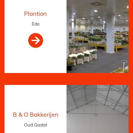
Plantion
Ede

B & O Bakkerijen
Oud Gastel