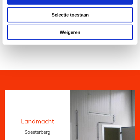
Selectie toestaan
Bekijk meer projecten van Dave
Weigeren
Construction
Landmacht
Soesterberg