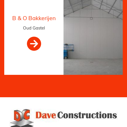
B & O Bakkerijen
Oud Gastel
