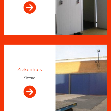

Ziekenhuis
Sittard
