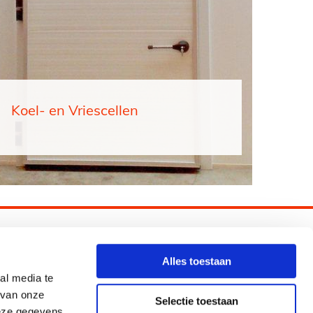
Koel- en Vriescellen
ave Constructions
Alles toestaan
al media te
0614196269

 van onze
Selectie toestaan
info@daveconstructions.nl

deze gegevens